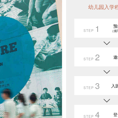
幼儿园入学
1
预
STEP
（填
2
邀
STEP
3
入
STEP
4
登
STEP