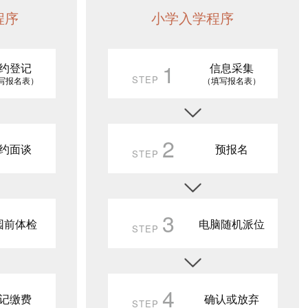
程序
小学入学程序
1
约登记
信息采集
STEP
写报名表）
（填写报名表）
2
约面谈
预报名
STEP
3
园前体检
电脑随机派位
STEP
4
记缴费
确认或放弃
STEP