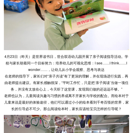
4月23日（昨天）是世界读书日，世合双语幼儿园开展了亲子阅读指导活动。学
校与家长朝着同一个目标努力：培养幼儿的可视化思维：I see……I think……I
wonder……，让幼儿从小学会观察、思考与表达
在老师的指导下，家长们对“亲子共读”有了更深的理解，并在现场进行实践，再
由老师提出建议。有家长感触很深，“平时工作忙，只是把‘亲子阅读’当做一项任
务，并没有太放在心上，今天听了这堂课，发现我们做的还远远不够。”
老师也认为，儿童阅读兴趣与习惯的养成离不开家长与学校的配合。而绘本对于
儿童来说是最好的体验途径，他们可以通过小小的绘本看到千奇百怪的世界，家
长的引导必不可少。那么阅读绘本时，家长应该给宝贝怎样的引导呢？