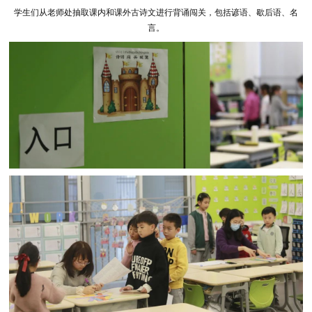
学生们从老师处抽取课内和课外古诗文进行背诵闯关，包括谚语、歇后语、名
言。