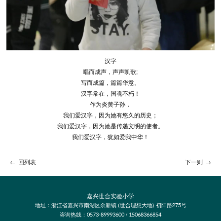
汉字
唱而成声，声声凯歌;
写而成篇，篇篇华意。
汉字常在，国魂不朽！
作为炎黄子孙，
我们爱汉字，因为她有悠久的历史；
我们爱汉字，因为她是传递文明的使者。
我们爱汉字，犹如爱我中华！
←
回列表
下一则
→
嘉兴世合实验小学
地址：浙江省嘉兴市南湖区余新镇 (世合理想大地) 初阳路275号
咨询热线：
/
0573-89993600
15068366854