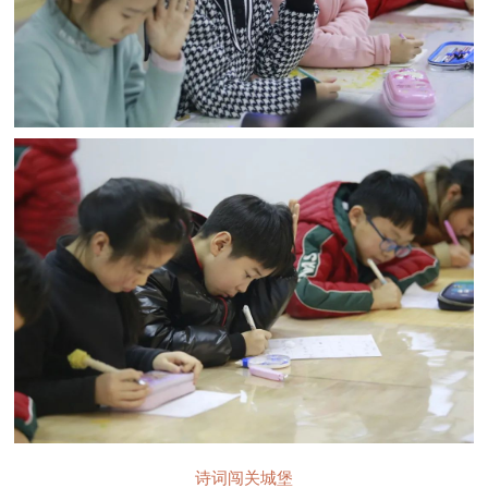
诗词闯关城堡