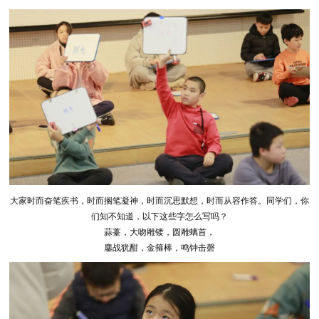
大家时而奋笔疾书，时而搁笔凝神，时而沉思默想，时而从容作答。同学们，你
们知不知道，以下这些字怎么写吗？
蒜薹，大吻雕镂，圆雕螭首，
鏖战犹酣，金箍棒，鸣钟击磬