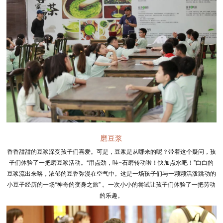
磨豆浆
香香甜甜的豆浆深受孩子们喜爱。可是，豆浆是从哪来的呢？带着这个疑问，孩
子们体验了一把磨豆浆活动。“用点劲，哇~石磨转动啦！快加点水吧！”白白的
豆浆流出来咯，浓郁的豆香弥漫在空气中。这是一场孩子们与一颗颗活泼跳动的
小豆子经历的一场“神奇的变身之旅” 。一次小小的尝试让孩子们体验了一把劳动
的乐趣。