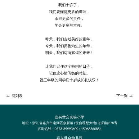
我们十岁了，
我们要懂得更多的道理，
承担更多的责任，
学会更多的本领。
昨天，我们走过美好的童年，
今天，我们拥抱灿烂的年华，
明天，我们迈向辉煌的未来！
让我们记住这个特别的日子，
记住这心情飞扬的时刻。
祝三年级的同学们十岁成长礼快乐！
←
回列表
下一则
→
嘉兴世合实验小学
地址：浙江省嘉兴市南湖区余新镇 (世合理想大地) 初阳路275号
咨询热线：
/
0573-89993600
15068366854
嘉兴世合幼儿园