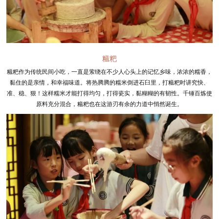
糍粑
糍粑作为传统民间小吃，一直是萦绕在不少人心头上的记忆乡味，浓浓的糯香，
黏住的是亲情，和幸福味道。将热腾腾的糯米倒进石臼里，打糍粑时讲究快、
准、稳、狠！这样糯米才能打得均匀，打得瓷实，黏糊糊的有韧性。千锤百炼使
原料充分混合，糍粑也在这游刃有余的力道中悄然诞生。