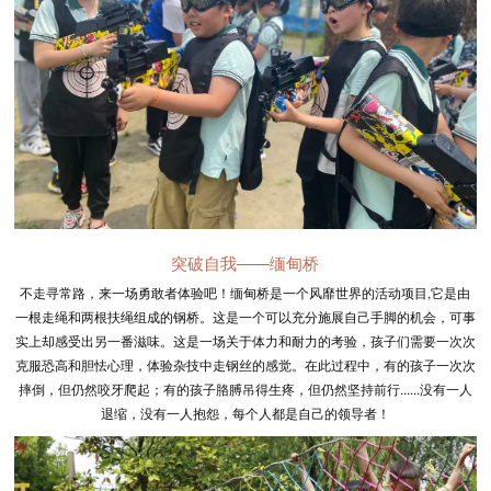
突破自我——缅甸桥
不走寻常路，来一场勇敢者体验吧！缅甸桥是一个风靡世界的活动项目,它是由
一根走绳和两根扶绳组成的钢桥。这是一个可以充分施展自己手脚的机会，可事
实上却感受出另一番滋味。这是一场关于体力和耐力的考验，孩子们需要一次次
克服恐高和胆怯心理，体验杂技中走钢丝的感觉。在此过程中，有的孩子一次次
摔倒，但仍然咬牙爬起；有的孩子胳膊吊得生疼，但仍然坚持前行......没有一人
退缩，没有一人抱怨，每个人都是自己的领导者！