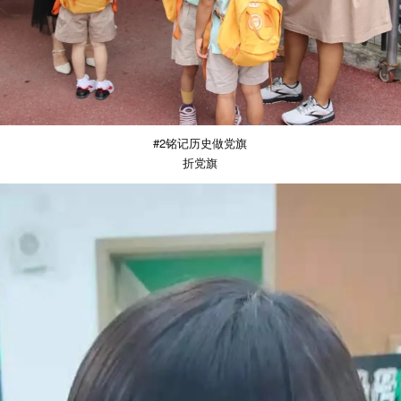
#2铭记历史做党旗
折党旗