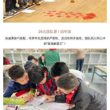
24点团队赛 I 四年级
加减乘除巧搭配，培养学生思维的严密性、灵活性和开放性。团队四人同心冲
刺"最速解题王"！