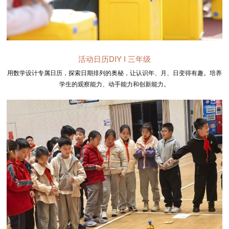
活动日历DIY I 三年级
用数学设计专属日历，探索日期排列的奥秘，让认识年、月、日变得有趣。培养
学生的观察能力、动手能力和创新能力。