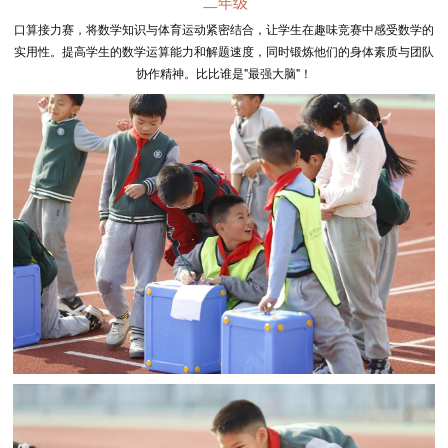
二年级
口算接力赛，将数学知识与体育运动紧密结合，让学生在趣味竞赛中感受数学的
实用性。提高学生的数学运算能力和解题速度，同时锻炼他们的身体素质与团队
协作精神。比比谁是"最强大脑"！