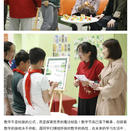
数学不是枯燥的公式，而是探索世界的魔法钥匙！数学节虽已落下帷幕，但探索
数学的旅程永不停歇。愿同学们继续怀揣对数学的热忱，在未来的学习生活中，