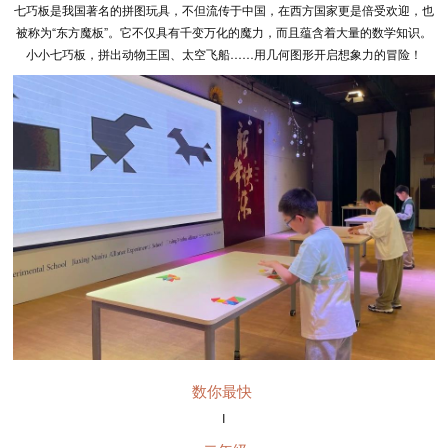
七巧板是我国著名的拼图玩具，不但流传于中国，在西方国家更是倍受欢迎，也
被称为“东方魔板”。它不仅具有千变万化的魔力，而且蕴含着大量的数学知识。
小小七巧板，拼出动物王国、太空飞船……用几何图形开启想象力的冒险！
数你最快
I