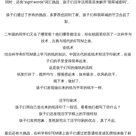
同时，还有“sight words”词汇挑战，孩子们活学活用英语来解开“翡翠城密码”。
孩子们通过了所有的挑战，多萝西也回到了家。孩子们和翡翠城的守卫合起了
影。
二年级的同学们又去了哪里呢？他们哪里都没去，却在校园里经历了一次科学与
技术，古典与现代的STEM之旅。
造纸术
结合科学和STEM课上学习的纸的知识。中国古代的造纸术和活字印刷术，在孩
子们的手里变得简单起来。
这是孩子们写的做纸的流程
纸浆打好了，搅拌均匀，慢慢捞起来，抹布吸水，吹风机吹干。
揭下来，做好了。
孩子们发现做出来的纸与平常的纸不一样。
活字印刷术
孩子们用自己造出来的纸排印了一段话。看看他们都写了些什么？
孩子们还发现活字字模上的字很特别
孩子们发挥想象，竟然探究出了活字印刷的优点， 真了不起。
最后还有大挑战，在科学和STEM课上孩子们通过把普通纸变成瓦楞纸体验了材