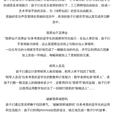
的感受及表现能力：孩子们在音乐老师的指引下，三三两两地自由组合，组成一
支木琴加手鼓的乐队，为《绿野仙踪》的音乐自由配乐。
悠扬的音乐声音萦绕在美丽的花坊中，表演的孩子们都非常地认真完成并沉醉
其中。
翡翠仙子花博会
“翡翠仙子花博会”任务考查的是学生的观察和写生能力：在仙人掌区域，孩子们
手拿画板与画笔，边认真观察边在纸上勾勒出仙人掌模样。
一位位专注的小画家非常好地完成了一幅幅生动的作品，并可以利用自己想象
加上其他一件物品，每幅画都加上了更精彩的元素。
稻草人卖花
孩子们通过计算帮稻草人购买植物，稻草人终于找回了智慧。
“稻草人卖花“任务考查的是学生的数数和计算能力：数学老师化身“稻草人”，请
孩子们数一数花架上的植物有多少个，还要用20元“翡翠币”购买盆栽，孩子们学
以致用运用数学知识当了一回精打细算的“购物达人”……
破解翡翠城密码
孩子们通过英语帮狮子找回勇气。 “破解翡翠城密码” 任务考查的是学生的运用
和交流能力：孩子们利用phonics自然拼读法，独立地完成一整片CVC故事。