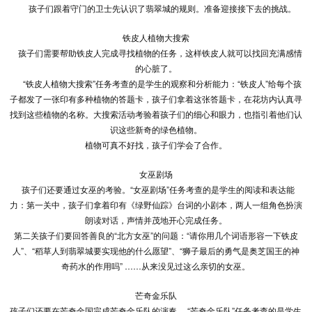
孩子们跟着守门的卫士先认识了翡翠城的规则。准备迎接接下去的挑战。
铁皮人植物大搜索
孩子们需要帮助铁皮人完成寻找植物的任务，这样铁皮人就可以找回充满感情
的心脏了。
“铁皮人植物大搜索”任务考查的是学生的观察和分析能力：“铁皮人”给每个孩
子都发了一张印有多种植物的答题卡，孩子们拿着这张答题卡，在花坊内认真寻
找到这些植物的名称。大搜索活动考验着孩子们的细心和眼力，也指引着他们认
识这些新奇的绿色植物。
植物可真不好找，孩子们学会了合作。
女巫剧场
孩子们还要通过女巫的考验。“女巫剧场”任务考查的是学生的阅读和表达能
力：第一关中，孩子们拿着印有《绿野仙踪》台词的小剧本，两人一组角色扮演
朗读对话，声情并茂地开心完成任务。
第二关孩子们要回答善良的“北方女巫”的问题：“请你用几个词语形容一下铁皮
人”、“稻草人到翡翠城要实现他的什么愿望”、“狮子最后的勇气是奥芝国王的神
奇药水的作用吗” ……从来没见过这么亲切的女巫。
芒奇金乐队
孩子们还要在芒奇金国完成芒奇金乐队的演奏。 “芒奇金乐队”任务考查的是学生