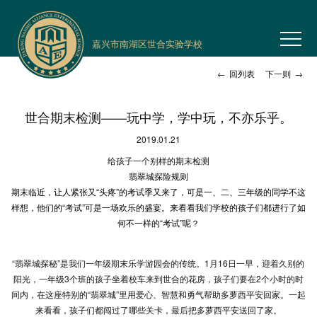
嘉兴市南湖区世合实验学校
←
回列表
下一则
→
世合期末检测——玩中学，学中玩，不亦乐乎。
2019.01.21
给孩子一个别样的期末检测
翡翠城探险规则
期末临近，让人紧张又“头疼”的考试季又来了，可是一、二、三年级的同学不这
样想，他们的“考试”可是一场欢乐的盛宴。来看看我们学校的孩子们都进行了如
何不一样的“考试”呢？
“翡翠城探秘”是我们一年级期末乐学游园会的传统。1月16日一早，迎着久别的
阳光，一年级3个班的孩子坐着校车来到世合的花房，孩子们要在2个小时的时
间内，在这座特别的“翡翠城”里用爱心、智慧和勇气帮助多萝西平安回家。一起
来看看，孩子们都闯过了哪些关卡，最后把多萝西平安送回了家。