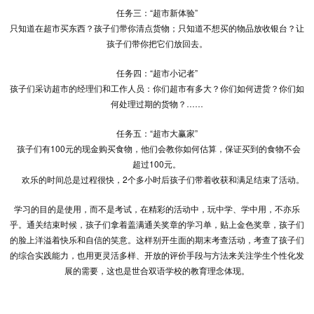
任务三：“超市新体验”
只知道在超市买东西？孩子们带你清点货物；只知道不想买的物品放收银台？让
孩子们带你把它们放回去。
任务四：“超市小记者”
孩子们采访超市的经理们和工作人员：你们超市有多大？你们如何进货？你们如
何处理过期的货物？……
任务五：“超市大赢家”
孩子们有100元的现金购买食物，他们会教你如何估算，保证买到的食物不会
超过100元。
欢乐的时间总是过程很快，2个多小时后孩子们带着收获和满足结束了活动。
学习的目的是使用，而不是考试，在精彩的活动中，玩中学、学中用，不亦乐
乎。通关结束时候，孩子们拿着盖满通关奖章的学习单，贴上金色奖章，孩子们
的脸上洋溢着快乐和自信的笑意。这样别开生面的期末考查活动，考查了孩子们
的综合实践能力，也用更灵活多样、开放的评价手段与方法来关注学生个性化发
展的需要，这也是世合双语学校的教育理念体现。