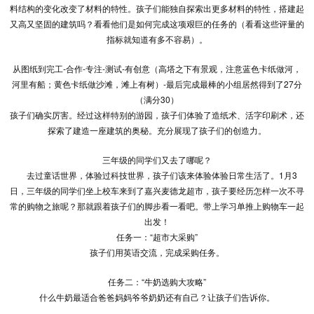
料结构的变化改变了材料的特性。孩子们能独自探索出更多材料的特性，搭建起
又高又坚固的建筑吗？看看他们是如何完成这项艰巨的任务的（看看这些评量的
指标就知道有多不容易）。
从图纸到完工-合作-专注-测试-有创意（高塔之下有景观，注意蓝色卡纸做河，
河里有船；黄色卡纸做沙滩，滩上有树）-最后完成最棒的小组居然得到了27分
（满分30）
孩子们确实厉害。经过这样特别的游园，孩子们体验了造纸术、活字印刷术，还
探索了建造一座建筑的奥秘。充分展现了孩子们的创造力。
三年级的同学们又去了哪呢？
去过童话世界，体验过科技世界，孩子们该来体验体验日常生活了。1月3
日，三年级的同学们坐上校车来到了嘉兴麦德龙超市，孩子要经历怎样一次不寻
常的购物之旅呢？那就跟着孩子们的脚步看一看吧。带上学习单推上购物车一起
出发！
任务一：“超市大采购”
孩子们用英语交流，完成采购任务。
任务二：“牛奶选购大攻略”
什么牛奶最适合爸爸妈妈爷爷奶奶还有自己？让孩子们告诉你。