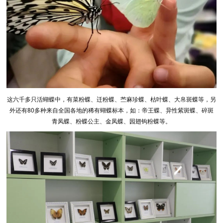
这六千多只活蝴蝶中，有菜粉蝶、迁粉蝶、苎麻珍蝶、枯叶蝶、大帛斑蝶等，另
外还有80多种来自全国各地的稀有蝴蝶标本，如：帝王蝶、异性紫斑蝶、碎斑
青凤蝶、粉蝶公主、金凤蝶、园翅钩粉蝶等。