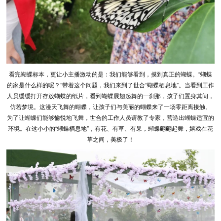
看完蝴蝶标本，更让小主播激动的是：我们能够看到，摸到真正的蝴蝶。“蝴蝶
的家是什么样的呢？”带着这个问题，我们来到了世合“蝴蝶栖息地”。当看到工作
人员缓缓打开存放蝴蝶的纸片，看到蝴蝶展翅起舞的一刹那，孩子们置身其间，
仿若梦境。这漫天飞舞的蝴蝶，让孩子们与美丽的蝴蝶来了一场零距离接触。
为了让蝴蝶们能够愉悦地飞舞，世合的工作人员请教了专家，营造出蝴蝶适宜的
环境。在这小小的“蝴蝶栖息地”，有花、有草、有果，蝴蝶翩翩起舞，嬉戏在花
草之间，美极了！