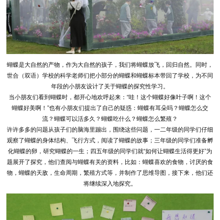
蝴蝶是大自然的产物，作为大自然的孩子，我们将蝴蝶放飞，回归自然。同时，
世合（双语）学校的科学老师们把小部分的蝴蝶和蝴蝶标本带回了学校，为不同
年段的小朋友设计了关于蝴蝶的探究性学习。
当小朋友们看到蝴蝶时，都开心地欢呼起来：“哇！这个蝴蝶好像叶子啊！这个
蝴蝶好美啊！”也有小朋友们提出了自己的疑惑：蝴蝶有耳朵吗？蝴蝶怎么交
流？蝴蝶可以活多久？蝴蝶吃什么？蝴蝶怎么繁殖？
许许多多的问题从孩子们的脑海里蹦出，围绕这些问题，一二年级的同学们仔细
观察了蝴蝶的身体结构、飞行方式，阅读了蝴蝶的故事；三年级的同学们准备孵
化蝴蝶的卵，研究蝴蝶的一生；四五年级的同学们就“如何让蝴蝶生活得更好”为
题展开了探究，他们查阅与蝴蝶有关的资料，比如：蝴蝶喜欢的食物，讨厌的食
物，蝴蝶的天敌，生命周期，繁殖方式等，并制作了思维导图，接下来，他们还
将继续深入地探究。