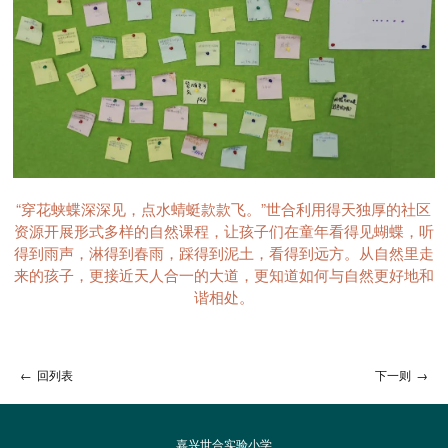
“穿花蛱蝶深深见，点水蜻蜓款款飞。”世合利用得天独厚的社区
资源开展形式多样的自然课程，让孩子们在童年看得见蝴蝶，听
得到雨声，淋得到春雨，踩得到泥土，看得到远方。从自然里走
来的孩子，更接近天人合一的大道，更知道如何与自然更好地和
谐相处。
←
回列表
下一则
→
嘉兴世合实验小学