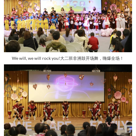
We will, we will rock you!大二班非洲鼓开场舞，嗨爆全场！