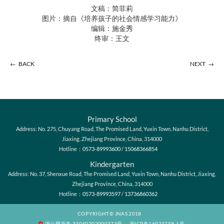
文稿：简菲莉
图片：摘自《培养孩子的社会情感学习能力》
编辑：施金秀
终审：王文
←
→
BACK
NEXT
Primary School
Address: No. 275, Chuyang Road, The Promised Land, Yuxin Town, Nanhu District,
Jiaxing, Zhejiang Province, China, 314000
Hotline：
0573-89993600
/
15068366854
Kindergarten
Address: No. 37, Shenxue Road, The Promised Land, Yuxin Town, Nanhu District, Jiaxing,
Zhejiang Province, China, 314000
Hotline：
0573-89993597
/
13736860362
COPYRIGHT© JNAS 2018
浙公网安备 33040202000373号
浙ICP备16023759-1号